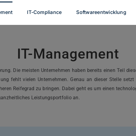
ement
IT-Compliance
Softwareentwicklung
IT-Management
sierung. Die meisten Unternehmen haben bereits einen Teil di
cklung fehlt vielen Unternehmen. Genau an dieser Stelle se
öheren Reifegrad zu bringen. Dabei geht es um einen technolo
anzheitliches Leistungsportfolio an.