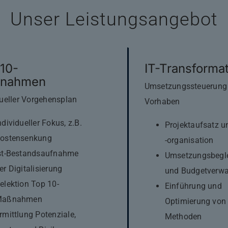
Unser Leistungsangebot
10-
IT-Transforma
nahmen
Umsetzungssteuerung 
dueller Vorgehensplan
Vorhaben
ndividueller Fokus, z.B.
Projektaufsatz u
ostensenkung
-organisation
st-Bestandsaufnahme
Umsetzungsbegl
er Digitalisierung
und Budgetverwa
elektion Top 10-
Einführung und
Maßnahmen
Optimierung von
rmittlung Potenziale,
Methoden