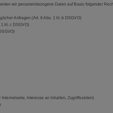
rbeiten wir personenbezogene Daten auf Basis folgender Rec
licher Anfragen (Art. 6 Abs. 1 lit. b DSGVO)
. 1 lit. c DSGVO)
f DSGVO)
ernetseite, Interesse an Inhalten, Zugriffszeiten)
)