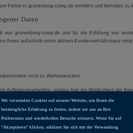
 um Fehler in grunenberg-comp.de ermitteln und beheben zu 
ogener Daten
eb von grunenberg-comp.de und für die Erfüllung von vert
on Ihnen außerhalb eines aktiven Kundenverhältnisses verarb
.
, insbesondere nicht zu Werbezwecken.
t Auftragsverarbeitern, sodass hier die Möglichkeit der Kenn
hten, auf Grundlage Ihrer Einwilligung, aufgrund einer rechtli
Wir verwenden Cookies auf unserer Website, um Ihnen die
bestmögliche Erfahrung zu bieten, indem wir uns an Ihre
Präferenzen und wiederholten Besuche erinnern. Wenn Sie auf
die Bezahlung der Lizenzgebühren von Grunenberg & Comp. 
"Akzeptieren" klicken, erklären Sie sich mit der Verwendung
r das nutzende Unternehmen dem Einsatz von externen Dienst