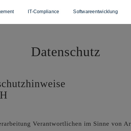
gement
IT-Compliance
Softwareentwicklung
Datenschutz
utzhinweise
bH
erarbeitung Verantwortlichen im Sinne von A