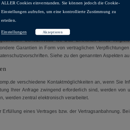
ALLER Cookies einverstanden. Sie können jedoch die Cookie-
der Europäischen Union (EU) oder des Europäischen Wirtsc
Einstellungen aufrufen, um eine kontrollierte Zustimmung zu
gung bzw. Übermittlung von Daten an andere Personen oder
erteilen.
hrer Einwilligung, aufgrund einer rechtlichen Verpflichtu
Einstellungen
ch erforderlicher Übermittlung, verarbeiten oder lassen wir 
Akzeptieren
ßgeblichem Schutzniveau ist. Das Erreichen eines vergle
ondere Garantien in Form von vertraglichen Verpflichtung
 Datenschutzvorschriften. Siehe zu den genannten Aspekten a
ten
rg-comp.de verschiedene Kontaktmöglichkeiten an, wenn Sie I
ung Ihrer Anfrage zwingend erforderlich sind, werden von u
n, werden zentral elektronisch verarbeitet.
r Erfüllung eines Vertrages bzw. der Vertragsanbahnung. Bei