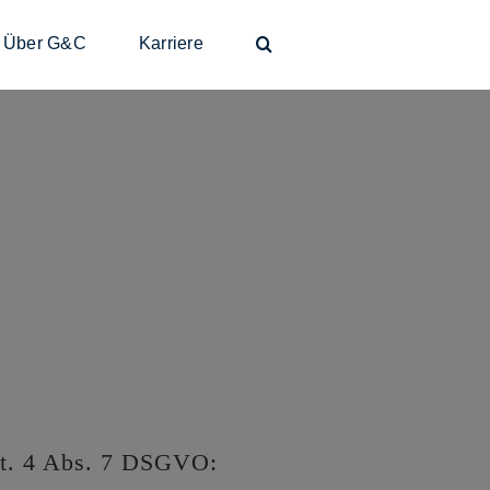
Über G&C
Karriere
rt. 4 Abs. 7 DSGVO: